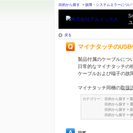
目的から探す
>
故障・システムエラーについ
S
ユ
戻る
マイナタッチのUSB
製品付属のケーブルにつ
日常的なマイナタッチの
ケーブルおよび端子の故
マイナタッチ同梱の
取扱
カテゴリー :
目的から探す
>
目的から探す
>
目的から探す
>
目的から探す
>