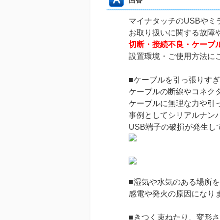
回答
マイナタッチのUSBやミ
お取り扱いに関する故障
切断・接続不良・ケーブ
設置環境・ご使用方法に
■ケーブルを引っ張りす
ケーブルの断線やコネク
ケーブルに無理な力や引
事例としてシリアルナン
USB端子の破損が発生
■湿気や水気のある場所
感電や発火の原因になり
■きつく束ねたり、変形