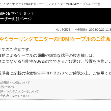
て
>
マイナタッチのUSBやミラーリングモニターのHDMIケーブルのご注意
ma-pa マイナタッチ
ーザー向けページ
No : 70573
公開日時 : 2023/09/22 11:
やミラーリングモニターのHDMIケーブルのご注意
いてのご注意です。
移動によるケーブルの屈曲や頻繁な端子の抜き挿しは、
障につながる可能性があるのでできるだけ避け、設置をお願い
説明書に記載の注意警告事項
と合わせてご確認の上、ご使用く
製品機能・仕様について
運用について
故障・システムエラーについて
保守内容・契約について