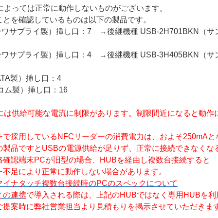
種によっては正常に動作しないものがございます。
ことを確認しているものは以下の製品です。
サンワサプライ製）挿し口：7 →後継機種 USB-2H701BKN
サンワサプライ製）挿し口：4 →後継機種 USB-3H405BKN
DATA製）挿し口：4
レコム製）挿し口：16
格には供給可能な電流に制限があります。制限間近になると動作
ているNFCリーダーの消費電力は、およそ250mAと
すとUSBの電源供給が足りず、正常に接続できなくなる
末PCが旧型の場合、HUBを経由し複数台接続すると
より正常に動作しない場合があります。
マイナタッチ複数台接続時のPCのスペックについて
との連携
で導入される際は、上記のHUBではなく専用HUBを
に弊社営業担当より見積もりを掲示させていただきま