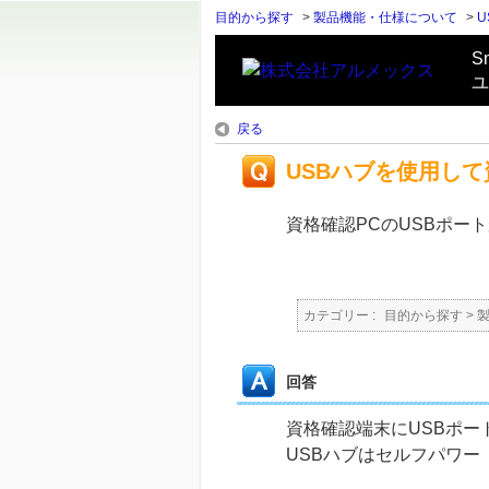
目的から探す
>
製品機能・仕様について
>
U
S
ユ
戻る
USBハブを使用し
資格確認PCのUSBポー
カテゴリー :
目的から探す
>
回答
資格確認端末にUSBポー
USBハブはセルフパワー