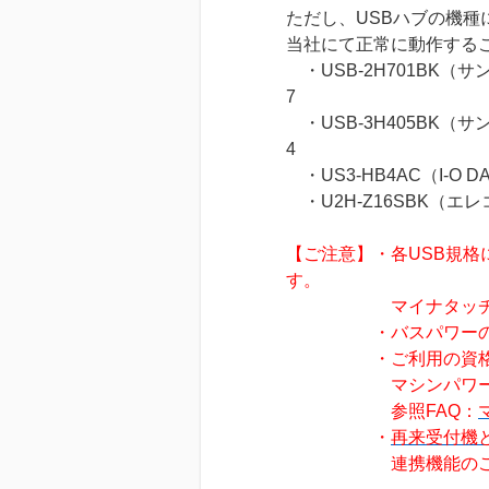
ただし、USBハブの機
当社にて正常に動作する
・USB-2H701BK（
7
・USB-3H405BK（
4
・US3-HB4AC（I-O 
・U2H-Z16SBK（エ
【ご注意】・各USB規
す。
マイナタッチで採用し
・バスパワーの製品で
・ご利用の資格確認端
マシンパワー不足に
参照FAQ：
・
再来受付機
連携機能のご提案時