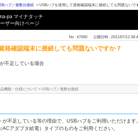
SBハブ／複数台接続
>
USBハブを使用して資格確認端末に接続しても問題ないで
ma-pa マイナタッチ
ーザー向けページ
No : 47060
公開日時 : 2021/07/12 08:
て資格確認端末に接続しても問題ないですか？
トが不足している場合
製品機能・仕様について
>
USBハブ／複数台接続
トが不足している等の理由で、USBハブをご利用いただけます
（ACアダプタ給電）タイプのものをご利用ください。