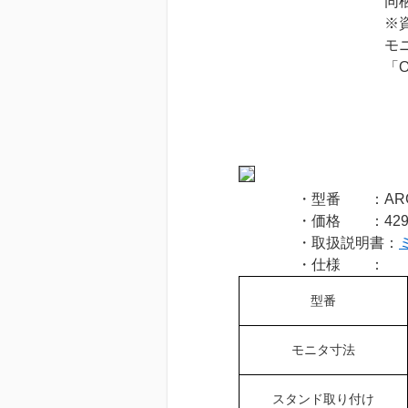
同梱のACアダプ
※資格確認端末や
モニター右背面の
「OFF」から「
・型番 ：ARG-L
・価格 ：42900
・取扱説明書：
・仕様 ：
型番
モニタ寸法
スタンド取り付け