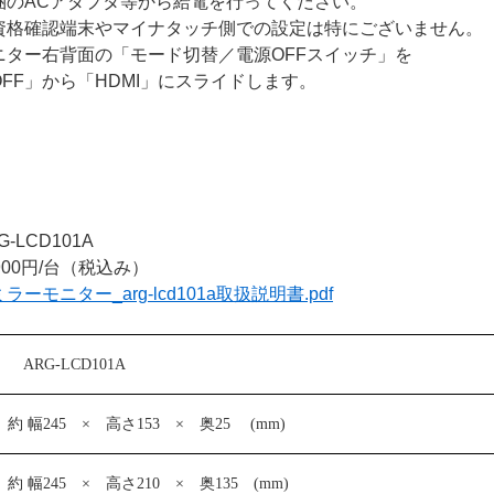
タ等から給電を行ってください。
マイナタッチ側での設定は特にございません。
「モード切替／電源OFFスイッチ」を
HDMI」にスライドします。
CD101A
円/台（税込み）
ミラーモニター_arg-lcd101a取扱説明書.pdf
ARG-LCD101A
約
幅
245
× 高さ
153
× 奥
25 (mm)
約
幅
245
× 高さ
210
× 奥
135 (mm)