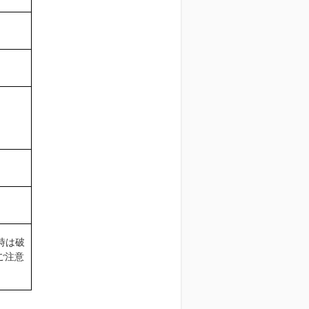
時は破
ご注意