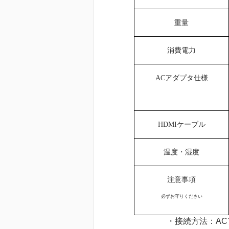
重量
消費電力
AC
アダプタ仕様
HDMI
ケーブル
温度・湿度
注意事項
必ずお守りください
・接続方法：ACアダ