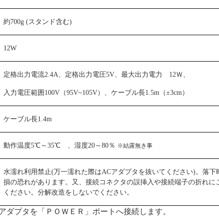
約
700g (
スタンド含む
)
12W
定格出力電流
2.4A
、定格出力電圧
5V
、最大出力電力
12
Ｗ、
入力電圧範囲
100V
（
95V~105V
）、ケーブル長
1.5m
（±
3cm
）
ケーブル長
1.4m
動作温度
5
℃～
35
℃ 、湿度
20
～
80
％
※結露無き事
水濡れ利用禁止
(
万一濡れた際は
AC
アダプタを抜いてください
)
。落下
損の恐れがあります。又、接続コネクタの誤挿入や接続端子の折れに
ください。分解改造をしないでください。
プタを「ＰＯＷＥＲ」ポートへ接続します。