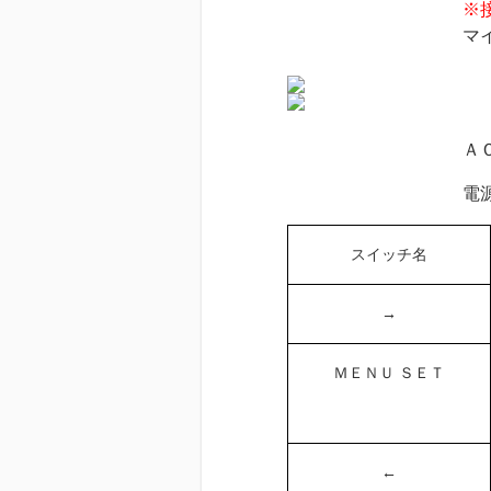
※
マイナタッチとの
ＡＣアダプタ、ＨＤ
電源を入れる事
スイッチ名
→
ＭＥＮＵ
ＳＥＴ
←