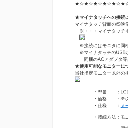
★☆★☆★☆★☆★☆★
★マイナタッチへの接続
マイナタッチ背面の⑤映
※・・・マイナタッチ本
※接続にはモニタに同梱
※マイナタッチのUSB
同梱のACアダプタ等
★使用可能なモニターに
当社指定モニター以外の
・型番 ：LCD-1
・価格 ：35,
・仕様 ：
メ
・接続方法：モニター