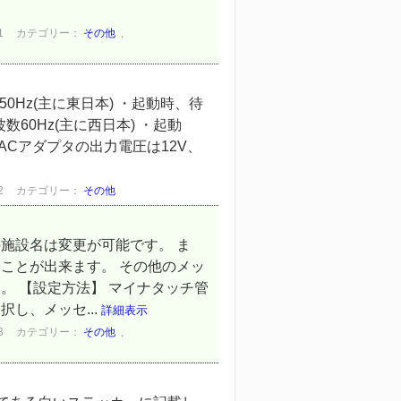
1
カテゴリー：
その他
,
Hz(主に東日本) ・起動時、待
0Hz(主に西日本) ・起動
Cアダプタの出力電圧は12V、
2
カテゴリー：
その他
施設名は変更が可能です。 ま
ことが出来ます。 その他のメッ
。 【設定方法】 マイナタッチ管
し、メッセ...
詳細表示
3
カテゴリー：
その他
,