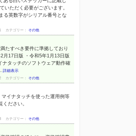
ってある白いステッカーに記載し
)ていただく必要がございます。
始まる英数字がシリアル番号とな
1
カテゴリー：
その他
の満たすべき要件に準拠しており
月17日版 ・令和5年1月13日版
イナタッチのソフトウェア動作確
.
詳細表示
2
カテゴリー：
その他
 マイナタッチを使った運用例等
覧ください。
3
カテゴリー：
その他