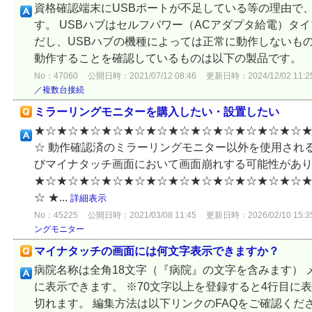
資格確認端末にUSBポートが不足している等の理由で、
す。 USBハブはセルフパワー（ACアダプタ給電）タ
だし、USBハブの機種によっては正常に動作しないも
動作することを確認しているものは以下の製品です。 ・
No：47060
公開日時：2021/07/12 08:46
更新日時：2024/12/02 11:2
／複数台接続
ミラーリングモニターを購入したい・設置したい
★☆★☆★☆★☆★☆★☆★☆★☆★☆★☆★☆★☆
☆ 動作確認済のミラーリングモニター以外を使用され
びマイナタッチ画面において画面崩れする可能性があ
★☆★☆★☆★☆★☆★☆★☆★☆★☆★☆★☆★☆
☆ ★...
詳細表示
No：45225
公開日時：2021/03/08 11:45
更新日時：2026/02/10 15:3
ングモニター
マイナタッチの画面には何文字表示できますか？
病院名称は全角18文字（『病院』の文字を含みます） 
に表示できます。 ※70文字以上を登録すると4行目に
切れます。 編集方法は以下リンクのFAQをご確認ください。