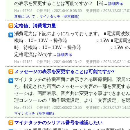
の表示を変更することは可能ですか？ 【補...
詳細表示
No：44705
公開日時：2021/04/19 08:50
更新日時：2023/12/05 17:0
運用について
,
マイナタッチ（基本機能）
定格値、消費電力量
消費電力は下記のようになっております。 ■電源周波数50
機時：10～13W ・操作時 ：15W ■電源周波数6
時、待機時：10～13W ・操作時 ：15W ※A
定格電流は2Aです...
詳細表示
No：44182
公開日時：2021/04/05 13:42
更新日時：2024/10/02 11:4
メッセージの表示を変更することは可能ですか?
マイナタッチの待機画面に表示される医療機関、薬局の
た、指定された画面のメッセージ文言の一部を変更する
セージは、画面表示、音声共に変更する事はできません
理コンソールの「動作環境設定」より「文言設定」を選択
No：43968
公開日時：2021/03/22 10:55
更新日時：2023/07/27 14:1
マイナタッチ（基本機能）
マイナタッチのシリアル番号を確認したい