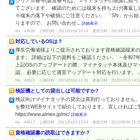
シリアル番号(製造番号)は、マイナタッチの底面に貼
てございます。 確認のためには端末を持ち上げ(裏返し
※端末の落下や破損にご注意ください。 「SN」から
りますので、 お問い合わせ...
詳細表示
No：43636
公開日時：2021/03/18 10:14
更新日時：2023/07/11 15:4
対応しているOSは？
厚生労働省様よりご提示されております資格確認端末
ます。 詳細は以下の資料をご確認ください。 ・令和7年2
上記OSのアップデートの際、マイナタッチ本体及びマ
認、 必要に応じて適宜アップデート対応を行います。 ..
No：43622
公開日時：2021/03/10 11:30
更新日時：2025/10/10 14:5
検証機としての貸出しは可能ですか?
検証向けマイナタッチの貸出は原則行っておりません。
を弊社WEBサイトで紹介しております。 宜しければご
https://www.almex.jp/mc/
詳細表示
No：43617
公開日時：2021/03/23 13:14
更新日時：2022/08/30 15:3
資格確認書の読取はできますか？