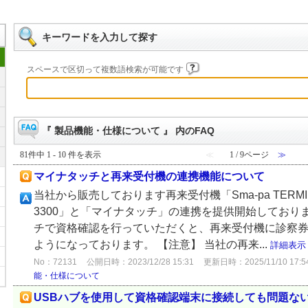
キーワードを入力して探す
スペースで区切って複数語検索が可能です
『 製品機能・仕様について 』 内のFAQ
81件中 1 - 10 件を表示
≪
1 / 9ページ
≫
マイナタッチと再来受付機の連携機能について
当社から販売しております再来受付機「Sma-pa TERMIN
3300」と「マイナタッチ」の連携を提供開始しており
チで資格確認を行っていただくと、再来受付機に診察
ようになっております。 【注意】 当社の再来...
詳細表示
No：72131
公開日時：2023/12/28 15:31
更新日時：2025/11/10 17:5
能・仕様について
USBハブを使用して資格確認端末に接続しても問題な